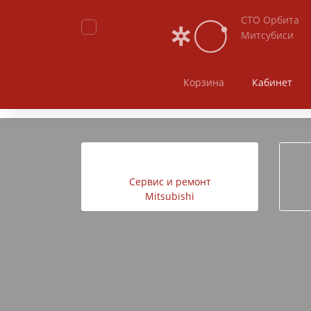
СТО Орбита
Митсубиси
Корзина
Кабинет
Калькулятор услуг
Акции
Cервис и ремонт
Mitsubishi