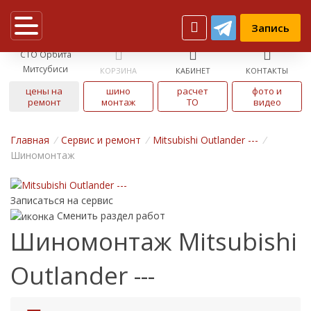
Запись
СТО Орбита
Митсубиси
КОРЗИНА
КАБИНЕТ
КОНТАКТЫ
цены на
шино
расчет
фото и
ремонт
монтаж
ТО
видео
Главная
/
Cервис и ремонт
/
Mitsubishi Outlander ---
/
Шиномонтаж
Записаться на сервис
Сменить раздел работ
Шиномонтаж Mitsubishi
Outlander ---